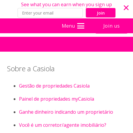
See what you can earn when you sign up
Join
Join us
Menu
Sobre a Casiola
Gestão de propriedades Casiola
Painel de propriedades myCasiola
Ganhe dinheiro indicando um proprietário
Você é um corretor/agente imobiliário?