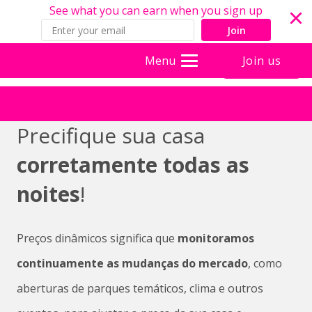
See what you can earn when you sign up
Join
Join us
Menu
Precifique sua casa
corretamente todas as
noites
!
Preços dinâmicos significa que
monitoramos
continuamente as mudanças do mercado
, como
aberturas de parques temáticos, clima e outros