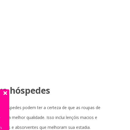
ara hóspedes
 hóspedes podem ter a certeza de que as roupas de
 da melhor qualidade. Isso inclui lençóis macios e
r
elpudas e absorventes que melhoram sua estadia.
's