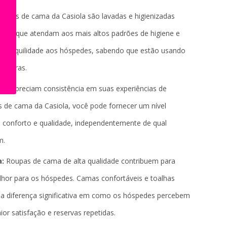
oupas de cama da Casiola são lavadas e higienizadas
tindo que atendam aos mais altos padrões de higiene e
a tranquilidade aos hóspedes, sabendo que estão usando
seguras.
s apreciam consistência em suas experiências de
s de cama da Casiola, você pode fornecer um nível
e conforto e qualidade, independentemente de qual
m.
a:
Roupas de cama de alta qualidade contribuem para
lhor para os hóspedes. Camas confortáveis e toalhas
a diferença significativa em como os hóspedes percebem
ior satisfação e reservas repetidas.