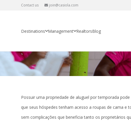
Contact us
join@casiola.com
Programa de roupas de cama Ca
Início
Serviços
Programa de roupas de cama Casiola
Destinations
Management
Realtors
Blog
Possuir uma propriedade de aluguel por temporada pode 
que seus hóspedes tenham
acesso a roupas de cama e to
sem complicações que beneficia tanto os proprietários q