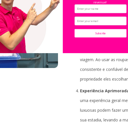
revenue!
Higiene e Limpeza:
As r
profissionalmente, garan
limpeza. Isso proporcion
Subscribe
roupas de cama limpas e 
Consistência:
Os hóspede
viagem. Ao usar as roupa
consistente e confiável d
propriedade eles escolha
Experiência Aprimorad
uma experiência geral me
luxuosas podem fazer um
sua estadia, levando a ma