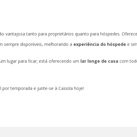
o vantajosa tanto para proprietários quanto para hóspedes. Ofere
m sempre disponíveis, melhorando a
experiência do hóspede
e sim
um lugar para ficar; está oferecendo um
lar longe de casa
com todo
l por temporada e junte-se à Casiola hoje!