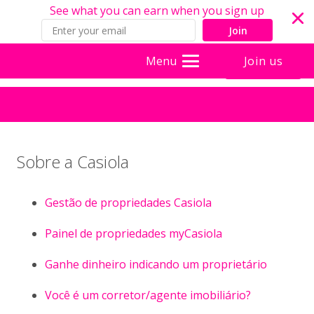
See what you can earn when you sign up
Join
Join us
Menu
Sobre a Casiola
Gestão de propriedades Casiola
Painel de propriedades myCasiola
Ganhe dinheiro indicando um proprietário
Você é um corretor/agente imobiliário?