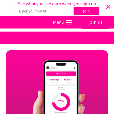
See what you can earn when you sign up
Join
Join us
Menu