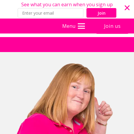
See what you can earn when you sign up
Join
Join us
Menu