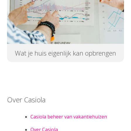
Wat je huis eigenlijk kan opbrengen
Over Casiola
Casiola beheer van vakantiehuizen
Over Casiola