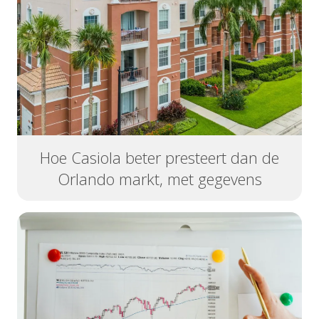
Hoe Casiola beter presteert dan de
Orlando markt, met gegevens