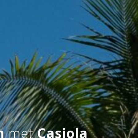
n
met
Casiola