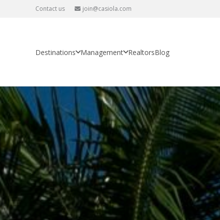
Contact us
join@casiola.com
Destinations
Management
Realtors
Blog