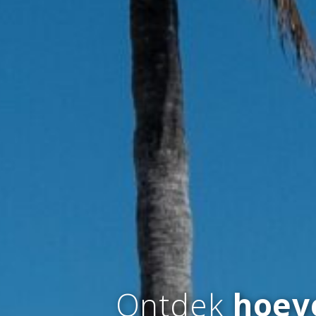
Ontdek
hoev