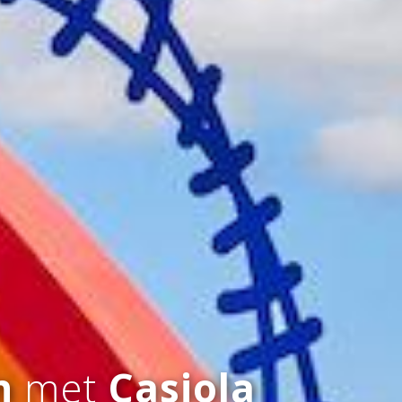
n
met
Casiola