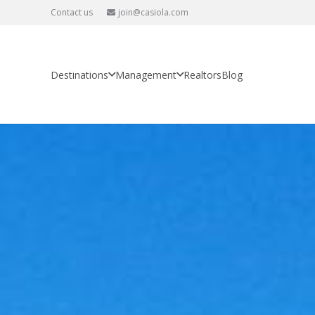
Contact us
join@casiola.com
Destinations
Management
Realtors
Blog