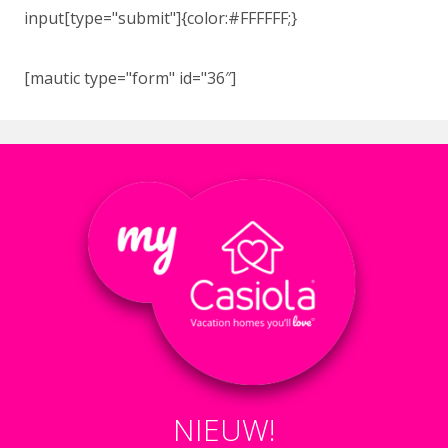
input[type="submit"]{color:#FFFFFF;}
[mautic type="form" id="36″]
NIEUW!