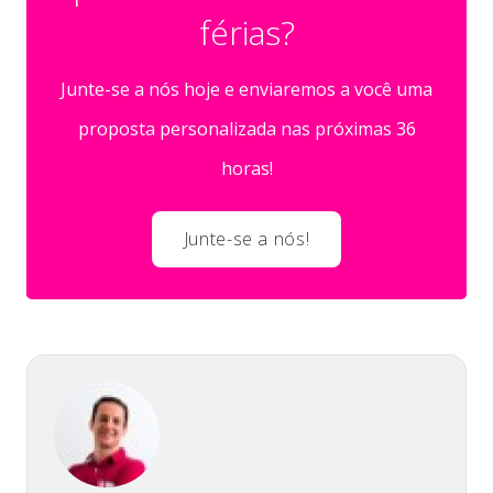
férias?
Junte-se a nós hoje e enviaremos a você uma
proposta personalizada nas próximas 36
horas!
Junte-se a nós!