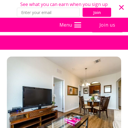
See what you can earn when you sign up
Join
Join us
Menu