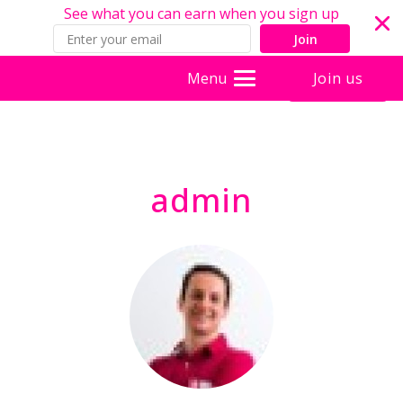
See what you can earn when you sign up
Join
Join us
Menu
admin