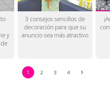
cto
3 consejos sencillos de
¡A
decoración para que su
con
he y
anuncio sea más atractivo
 de
1
2
3
4