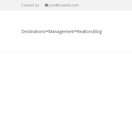
Contact us
join@casiola.com
Destinations
Management
Realtors
Blog