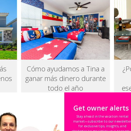
ás
Cómo ayudamos a Tina a
¿P
enos
ganar más dinero durante
todo el año
ese
Get owner alerts
Stay ahead in the vacation rental
market—subscribe to our newslette
for exclusive tips, insights, and
strategies to maximize your property