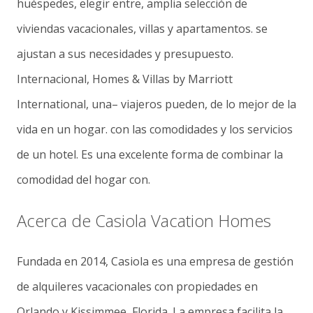
huéspedes
,
elegir
entre
,
amplia
selección
de
viviendas
vacacionales,
villas
y
apartamentos
.
se
ajustan
a
sus
necesidades
y
presupuesto.
Internacional
,
Homes
&
Villas
by
Marriott
International,
una
–
viajeros
pueden
,
de
lo
mejor
de
la
vida
en
un
hogar
.
con
las
comodidades
y
los
servicios
de
un
hotel.
Es
una
excelente
forma
de
combinar
la
comodidad
del
hogar
con
.
Acerca de Casiola Vacation Homes
Fundada en 2014, Casiola es una empresa de gestión
de alquileres vacacionales con propiedades en
Orlando y Kissimmee, Florida. La empresa facilita la