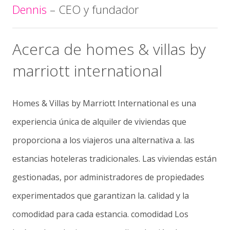
Dennis
– CEO y fundador
Acerca de
h
omes
&
vill
as
by
marriott
international
H
omes
&
Vill
as
by
Marriott
International
es
una
experiencia
única
de
alquiler
de
viviendas
que
proporciona
a
los
viajeros
una
alternativa
a
.
las
estancias
hoteleras
tradicionales.
Las
viviendas
están
gestionadas
,
por
administradores
de
propiedades
experimentados
que
garantizan
la
.
calidad
y
la
comodidad
para
cada
estancia.
comodidad
Los